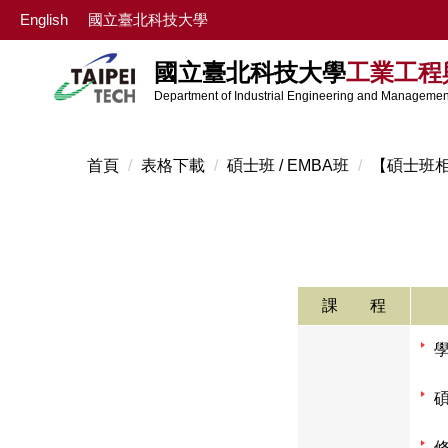
跳
English
國立臺北科技大學
到
主
國立臺北科技大學
工業工程
要
Department of Industrial Engineering and Management
內
容
區
首頁
表格下載
碩士班 / EMBA班
【碩士班
課 程