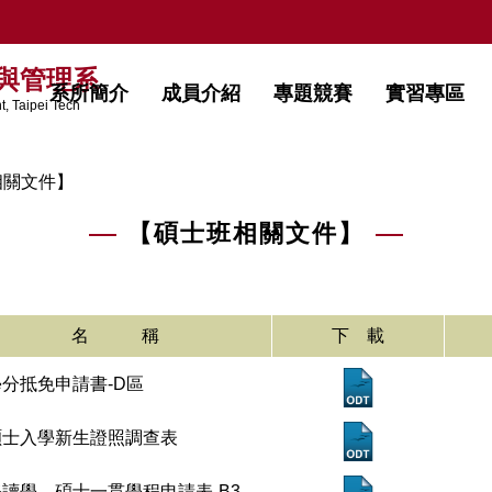
與管理系
系所簡介
成員介紹
專題競賽
實習專區
, Taipei Tech
相關文件】
【碩士班相關文件】
名 稱
下 載
學分抵免申請書-D區
碩士入學新生證照調查表
修讀學、碩士一貫學程申請表-B3