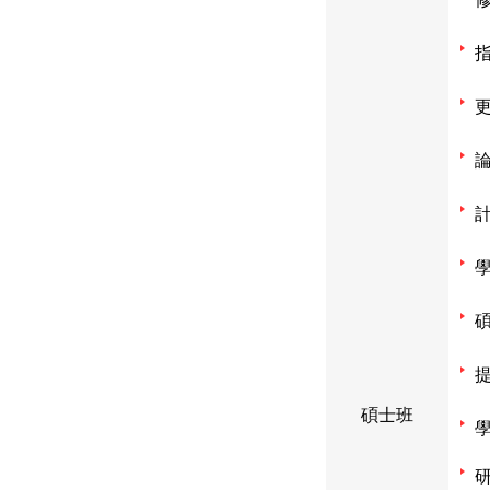
學
碩
碩士班