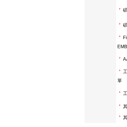
碩
F
EMB
A
單
其
其