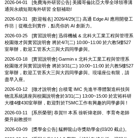
2026-04-01
[免費海外研習公告] 美國哥倫比亞大學全球領導溝
通與永續短期海外研習 全額補助!
2026-03-31
[歡迎報名] 2026/4/29(三) 高通 Edge AI 應用開發工
作坊｜從概念到實作，點亮你的 AI 創新力。
2026-03-25
[實習說明會] 迅得機械 & 北科大工業工程與管理系
校園徵才與實習說明會 將於4/7(二) 10:00~11:00 於六教5樓527
室舉辦，歡迎工管系大三與大四同學參與。
2026-03-18
[實習說明會] Garmin x 北科大工業工程與管理系
校園徵才與實習說明會 將於3/31(二) 10:00~11:00 於六教5樓527
室舉辦，歡迎工管系大三與大四同學參與。現場座位有限，請
盡早入座。
2026-03-12
[徵才說明會] 台積電 IMC 先進半導體製造科技與
物流系統講座與校園說明會於3/31(二) 13:00~15:00 於宏裕科研
大樓4樓430室舉辦，歡迎對於TSMC工作有興趣的同學參與 !
2026-03-11
[系所榮譽] 恭賀!!! 本系 徐昕煒老師、李育奇老師
榮升副教授!!!
2026-03-09
[獎學金公告] 艋舺龍山寺獎助學金(03/20 截止)。