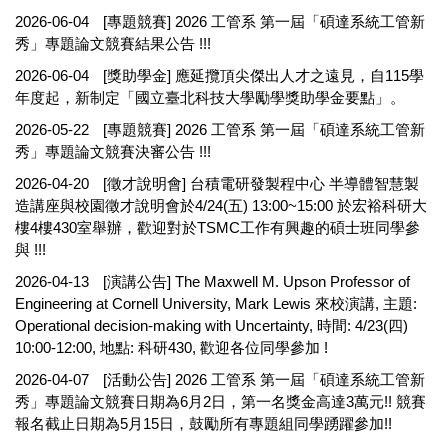
2026-06-04
[專題競賽] 2026 工管系 第一屆「碩達系統工管新
秀」專題論文競賽結果公告 !!!
2026-06-04
[獎助學金] 應延攬頂尖傑出人才之遠見，自115學
年度起，新制定「國立臺北科技大學勵學獎助學金要點」。
2026-05-22
[專題競賽] 2026 工管系 第一屆「碩達系統工管新
秀」專題論文競賽決審公告 !!!
2026-04-20
[徵才說明會] 台積電研發製程中心 半導體智慧製
造講座與校園徵才說明會於4/24(五) 13:00~15:00 於宏裕科研大
樓4樓430室舉辦，歡迎對於TSMC工作有興趣的碩士班同學參
與 !!!
2026-04-13
[演講公告] The Maxwell M. Upson Professor of
Engineering at Cornell University, Mark Lewis 來校演講, 主題:
Operational decision-making with Uncertainty, 時間: 4/23(四)
10:00-12:00, 地點: 科研430, 歡迎各位同學參加 !
2026-04-07
[活動公告] 2026 工管系 第一屆「碩達系統工管新
秀」專題論文競賽日期為6月2日，第一名獎金高達3萬元!! 競賽
報名截止日期為5月15日，鼓勵所有專題組同學踴躍參加!!