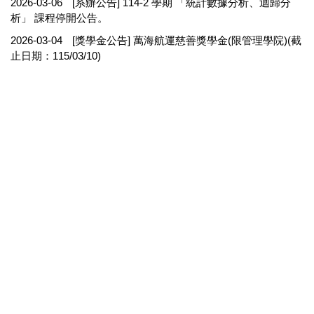
2026-03-06
[系辦公告] 114-2 學期 「統計數據分析、迴歸分
析」 課程停開公告。
2026-03-04
[獎學金公告] 萬海航運慈善獎學金(限管理學院)(截
止日期：115/03/10)
2026-02-25
[獎學金公告] 114-2 學期 曾國華校友獎學金(申請
日期:115/2/23~115/3/9)
2026-02-25
[徵才資訊] 盈豐材料股份有限公司徵才公告。
2026-02-24
[活動公告] 2026 台積電智慧製造工作坊 (報名截
止: 115/3/5)
2026-02-24
[獎學金公告] 114 學年度第 2 學期 - 工業工程與管
理系友會獎助學金申請(截止日期：115/3/20)
國立台北科技大學工業工程與管理系
10608 台北市忠孝東路三段1號 宏裕科技研究大樓8樓 840
室
業務信箱:iem840840@gmail.com