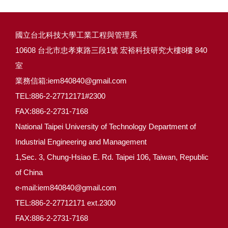
國立台北科技大學工業工程與管理系
10608 台北市忠孝東路三段1號 宏裕科技研究大樓8樓 840
室
業務信箱:iem840840@gmail.com
TEL:886-2-27712171#2300
FAX:886-2-2731-7168
National Taipei University of Technology Department of
Industrial Engineering and Management
1,Sec. 3, Chung-Hsiao E. Rd. Taipei 106, Taiwan, Republic
of China
e-mail:iem840840@gmail.com
TEL:886-2-27712171 ext.2300
FAX:886-2-2731-7168