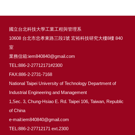
國立台北科技大學工業工程與管理系
10608 台北市忠孝東路三段1號 宏裕科技研究大樓8樓 840
室
業務信箱:iem840840@gmail.com
TEL:886-2-27712171#2300
FAX:886-2-2731-7168
National Taipei University of Technology Department of
Industrial Engineering and Management
1,Sec. 3, Chung-Hsiao E. Rd. Taipei 106, Taiwan, Republic
of China
e-mail:iem840840@gmail.com
TEL:886-2-27712171 ext.2300