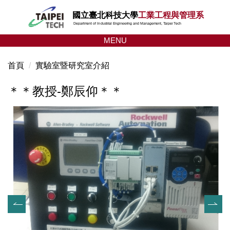
跳
國立臺北科技大學
工業工程與管理系
到
Department of Industrial Engineering and Management, Taipei Tech
主
MENU
要
內
首頁
實驗室暨研究室介紹
容
區
＊＊教授-鄭辰仰＊＊