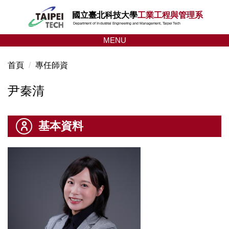
跳
國立臺北科技大學
工業工程與管理系
到
Department of Industrial Engineering and Management, Taipei Tech
主
MENU
要
內
首頁
專任師資
容
區
尹秦清
基本資料