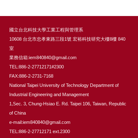
國立台北科技大學工業工程與管理系
10608 台北市忠孝東路三段1號 宏裕科技研究大樓8樓 840
室
業務信箱:iem840840@gmail.com
TEL:886-2-27712171#2300
FAX:886-2-2731-7168
National Taipei University of Technology Department of
Industrial Engineering and Management
1,Sec. 3, Chung-Hsiao E. Rd. Taipei 106, Taiwan, Republic
of China
e-mail:iem840840@gmail.com
TEL:886-2-27712171 ext.2300