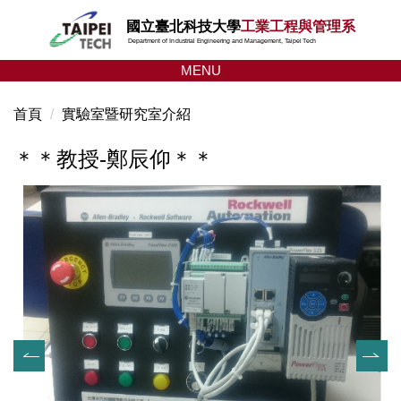
跳
國立臺北科技大學
工業工程與管理系
到
Department of Industrial Engineering and Management, Taipei Tech
主
MENU
要
內
首頁
實驗室暨研究室介紹
容
區
＊＊教授-鄭辰仰＊＊