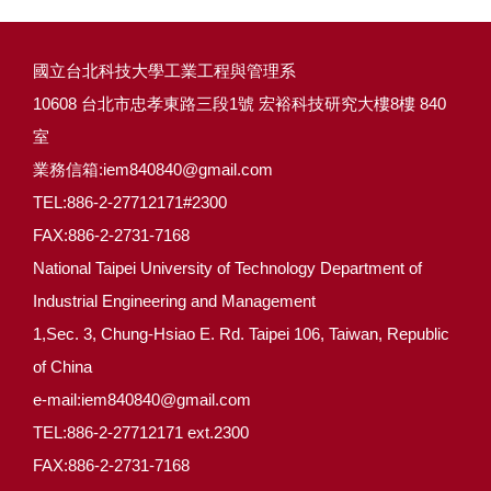
國立台北科技大學工業工程與管理系
10608 台北市忠孝東路三段1號 宏裕科技研究大樓8樓 840
室
業務信箱:iem840840@gmail.com
TEL:886-2-27712171#2300
FAX:886-2-2731-7168
National Taipei University of Technology Department of
Industrial Engineering and Management
1,Sec. 3, Chung-Hsiao E. Rd. Taipei 106, Taiwan, Republic
of China
e-mail:iem840840@gmail.com
TEL:886-2-27712171 ext.2300
FAX:886-2-2731-7168