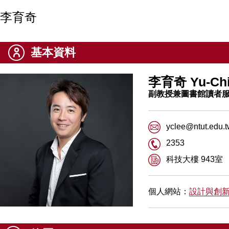
李育奇
基本資料
李育奇 Yu-Chi
副教授兼圖書館讀者
yclee@ntut.edu.
2353
科技大樓 943室
個人網站：
設計與創